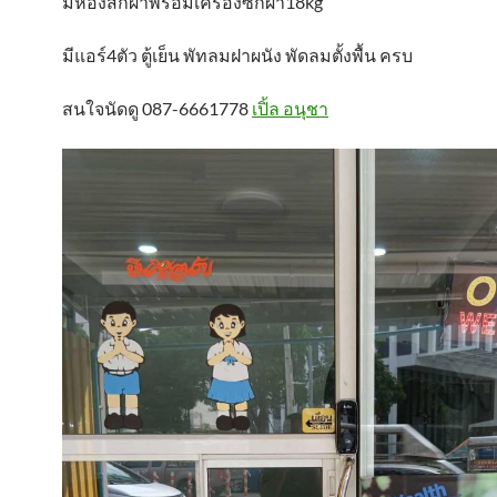
มีห้องสักผ้าพร้อมเครื่องซักผ้า18kg
มีแอร์4ตัว ตู้เย็น พัทลมฝาผนัง พัดลมตั้งพื้น ครบ
สนใจนัดดู 087-6661778
เปิ้ล อนุชา