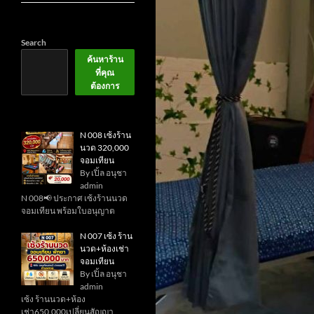
Search
ค้นหาร้าน
ที่คุณ
ต้องการ
N 008 เซ้งร้าน
นวด 320,000
จอมเทียน
By เปิ้ล อนุชา
admin
N 008📢 ประกาศ เซ้งร้านนวด
จอมเทียน พร้อมใบอนุญาต
N 007 เซ้ง ร้าน
นวด+ห้องเช่า
จอมเทียน
By เปิ้ล อนุชา
admin
เซ้ง ร้านนวด+ห้อง
เช่า650,000เปลี่ยนสัญญา