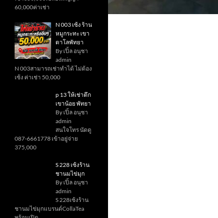
60,000ค่าเช่า
N 003 เซ้ง ร้าน
หมูกระทะ เขา
ตาโลพัทยา
By เปิ้ล อนุชา
admin
N 003สามารถเช่าทำได้ ไม่ต้อง
เซ้ง ค่าเช่า 50,000
p 13 ให้เช่าตึก
เขาน้อย พัทยา
By เปิ้ล อนุชา
admin
สนใจโทร นัดดู
087-6661778 เข้าอยู่จ่าย
375,000
S 228 เซ้งร้าน
ชานมไข่มุก
By เปิ้ล อนุชา
admin
S 228เซ้งร้าน
ชานมไข่มุกแบรนด์CollaTea
พร้อมเปิด