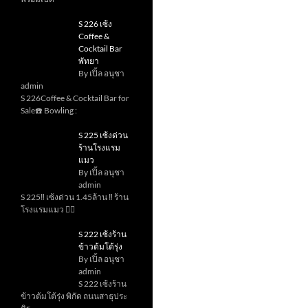
S 226 เซ้ง
Coffee &
Cocktail Bar
พัทยา
By เปิ้ล อนุชา
admin
S 226Coffee & Cocktail Bar for
Sale☎️ Bowling :
S 225 เซ้งด่วน
ร้านโรงแรม
แมว
By เปิ้ล อนุชา
admin
S 225‼️ เซ้งด่วน 1.45ล้าน ‼️ ร้าน
โรงแรมแมว 💇‍♀️
S 222 เซ้งร้าน
ข้าวต้มโต้รุ่ง
By เปิ้ล อนุชา
admin
S 222 เซ้งร้าน
ข้าวต้มโต้รุ่ง พิกัด ถนนสาธุประ