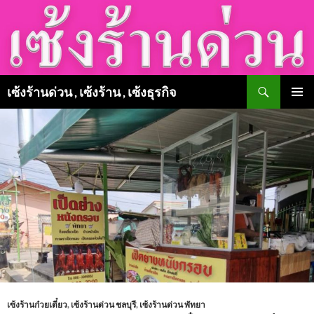
Skip
to
content
Search
เซ้งร้านด่วน , เซ้งร้าน , เซ้งธุรกิจ
PRIMAR
MENU
เซ้งร้านก๋วยเตี๋ยว
,
เซ้งร้านด่วน ชลบุรี
,
เซ้งร้านด่วน พัทยา