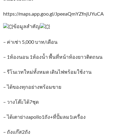
https://maps.app.goo.gl/JpeeaQmYZfnjUYuCA
ข้อมูลสำคัญ
– ค่าเช่า 5,000 บาท/เดือน
– 1ห้องนอน 1ห้องน้ำ พื้นที่หน้าห้องยาวติดถนน
– รีโนเวทใหม่ทั้งหมด เดินไฟพร้อมใช้งาน
– ได้ของทุกอย่างพร้อมขาย
– วางโต๊ะได้7ชุด
– ได้เตาย่างapollo1ถัง+ที่ปั้มลม1เครื่อง
– ถังแก๊ส2ถัง