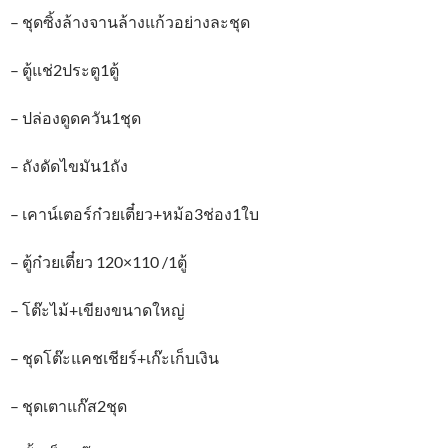
– ชุดซิ้งล้างจานล้างแก้วอย่างละชุด
– ตู้แช่2ประตู1ตู้
– ปล่องดูดควัน1ชุด
– ถังดัดไขมัน1ถัง
– เคาน์เตอร์ก๋วยเตี๋ยว+หม้อ3ช่อง1ใบ
– ตู้ก๋วยเตี๋ยว 120×110 /1ตู้
– โต๊ะไม้+เขียงขนาดใหญ่
– ชุดโต๊ะแคชเชียร์+เก๊ะเก็บเงิน
– ชุดเตาแก๊ส2ชุด